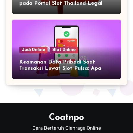
pada Portal Slot Thailand Legal
Judi Online
Slot Online
Keamanan Data Pribadi Saat
Transaksi Lewat Slot Pulsa: Apa
yang Perlu Diperhatikan?
Coatnpo
Cara Bertaruh Olahraga Online