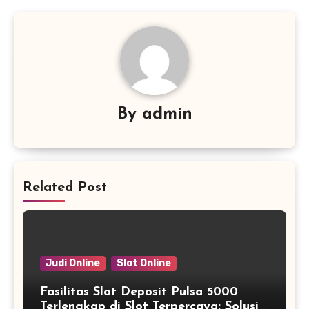
By
admin
Related Post
Judi Online
Slot Online
Fasilitas Slot Deposit Pulsa 5000
Terlengkap di Slot Terpercaya: Solusi