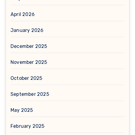
April 2026
January 2026
December 2025
November 2025
October 2025
September 2025
May 2025
February 2025