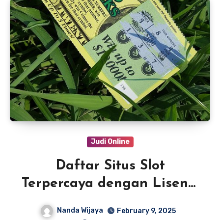
Judi Online
Daftar Situs Slot
Terpercaya dengan Lisensi
Resmi
Nanda Wijaya
February 9, 2025