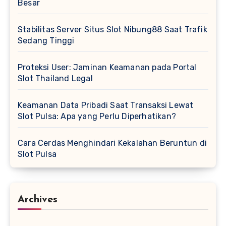
Besar
Stabilitas Server Situs Slot Nibung88 Saat Trafik
Sedang Tinggi
Proteksi User: Jaminan Keamanan pada Portal
Slot Thailand Legal
Keamanan Data Pribadi Saat Transaksi Lewat
Slot Pulsa: Apa yang Perlu Diperhatikan?
Cara Cerdas Menghindari Kekalahan Beruntun di
Slot Pulsa
Archives