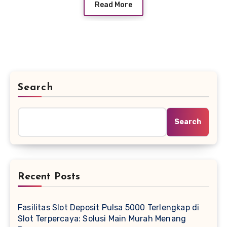
Read More
Search
Search
Recent Posts
Fasilitas Slot Deposit Pulsa 5000 Terlengkap di
Slot Terpercaya: Solusi Main Murah Menang