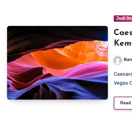
Judi On
Caes
Keme
Veg
Nan
Caesars Palace: 5 Dekade Kemegahan dan Cerita-Epik Las
Vegas C
Read