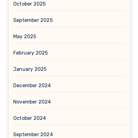
October 2025
September 2025
May 2025
February 2025
January 2025
December 2024
November 2024
October 2024
September 2024