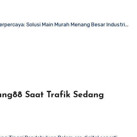
 Terpercaya: Solusi Main Murah Menang Besar Industri…
bung88 Saat Trafik Sedang