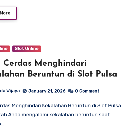
 More
line
Slot Online
 Cerdas Menghindari
lahan Beruntun di Slot Pulsa
da Wijaya
January 21, 2026
0
Comment
kah Anda mengalami kekalahan beruntun saat
n…