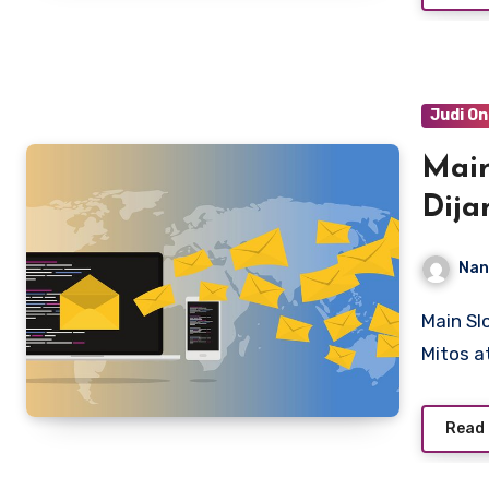
Judi On
Main
Dija
atau
Nan
Main Slot Anti Kalah Sekarang, Dijamin Tidak Rugi Lagi?
Mitos a
Read