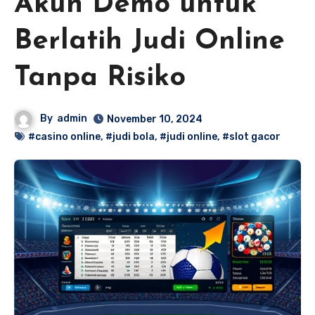
Akun Demo untuk
Berlatih Judi Online
Tanpa Risiko
By
admin
November 10, 2024
#casino online
,
#judi bola
,
#judi online
,
#slot gacor