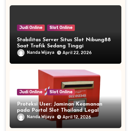
Judi Online
Slot Online
Stabilitas Server Situs Slot Nibung88
Saat Trafik Sedang Tinggi
Nanda Wijaya
April 22, 2026
Judi Online
Slot Online
Proteksi User: Jaminan Keamanan
pada Portal Slot Thailand Legal
Nanda Wijaya
April 12, 2026