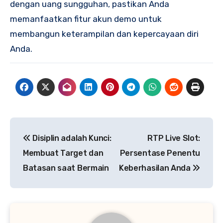
dengan uang sungguhan, pastikan Anda
memanfaatkan fitur akun demo untuk
membangun keterampilan dan kepercayaan diri
Anda.
Post
Disiplin adalah Kunci:
RTP Live Slot:
navigation
Membuat Target dan
Persentase Penentu
Batasan saat Bermain
Keberhasilan Anda