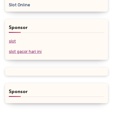
Slot Online
Sponsor
slot
slot gacor hari ini
Sponsor