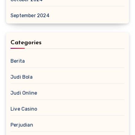
September 2024
Categories
Berita
Judi Bola
Judi Online
Live Casino
Perjudian