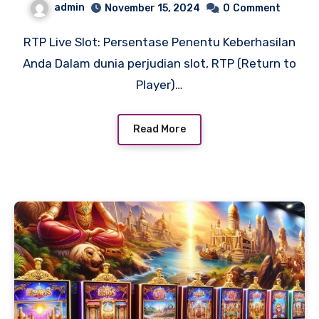
admin
November 15, 2024
0
Comment
RTP Live Slot: Persentase Penentu Keberhasilan
Anda Dalam dunia perjudian slot, RTP (Return to
Player)…
Read More