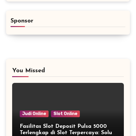
Sponsor
You Missed
Judi Online
Slot Online
Fasilitas Slot Deposit Pulsa 5000
Terlengkap di Slot Terpercaya: Solusi