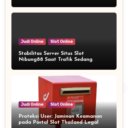
Main Murah Menang Besar
Judi Online
Slot Online
Stabilitas Server Situs Slot
Nibung88 Saat Trafik Sedang
Tinggi
Judi Online
Slot Online
Proteksi User: Jaminan Keamanan
pada Portal Slot Thailand Legal